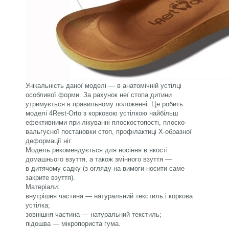
Унікальність даної моделі — в анатомічній устілці
особливої форми. За рахунок неї стопа дитини
утримується в правильному положенні. Це робить
моделі 4Rest-Orto з корковою устілкою найбільш
ефективними при лікуванні плоскостопості, плоско-
вальгусної постановки стоп, профілактиці Х-образної
деформації ніг.
Модель рекомендується для носіння в якості
домашнього взуття, а також змінного взуття —
в дитячому садку (з огляду на вимоги носити саме
закрите взуття).
Матеріали:
внутрішня частина — натуральний текстиль і коркова
устілка;
зовнішня частина — натуральний текстиль;
підошва — мікропориста гума.