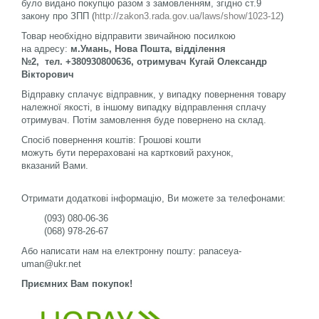
було видано покупцю разом з замовленням, згідно ст.9
закону про ЗПП (
http://zakon3.rada.gov.ua/laws/show/1023-12
)
Товар необхідно відправити звичайною посилкою
на адресу:
м.Умань, Нова Пошта, відділення
№2, тел. +380930800636, отримувач Кугай Олександр
Вікторович
Відправку сплачує відправник, у випадку повернення товару
належної якості, в іншому випадку відправлення сплачу
отримувач. Потім замовлення буде повернено на склад.
Спосіб повернення коштів: Грошові кошти
можуть бути перераховані на картковий рахунок,
вказаний Вами.
Отримати додаткові інформацію, Ви можете за телефонами:
(093) 080-06-36
(068) 978-26-67
Або написати нам на електронну пошту: panaceya-
uman@ukr.net
Приємних Вам покупок!