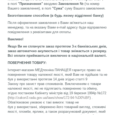
в
полі
"Призначення"
вводимо
Замовлення №
(та номер
Вашего замовлення), в полі
"Сума"
суму Вашого замовлення.
Безготівковим способом (в будь якому відділенні банку)
Після оформлення замовлення з Вами зв'яжеться наш
менеджер, та на вказану Вами e-mail адресу буде відправлено
повідомлення з реквізитами для оплаты.
Важливо!
Якщо Ви не сплачуєте заказ протягом 3-х банківських днів,
заказ автоматчно анулюється і товар знімається з резерву.
Всі оплати приймаються виключно в національній валюті.
ПОВЕРНЕННЯ ТОВАРУ:
Інтернет-магазин МЕДтехніка ПАНАЦЕЯ гарантує право на
повернення товару належної якості, який Вам не підійшов та не
був у використанні протягом 14 днів згідно статті 9
Закону про захист прав споживачів. Виключенням є товари
належної якості, які не підлягають поверненню та обміну,
згідно постанови Кабінету міністрів від 19 березня 1994р №172
(
http://zakon3.rada.gov.ua/laws/show/172-94-%D0%BF
) .
Обов'язковою умовою є такі вимоги: товар не
був у використанні, збережено його товарний вигляд, споживчі
якості, пломби, ярлики, а також розрахунковий документ, який