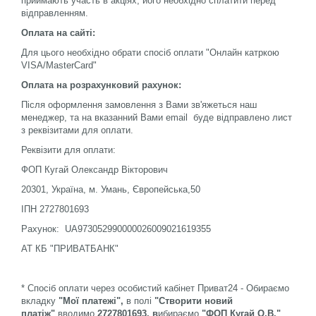
приймають участь в акціях, його необхідно сплатити перед
відправленням.
Оплата на сайті:
Для цього необхідно обрати спосіб оплати "Онлайн катркою
VISA/MasterCard"
Оплата на розрахунковий рахунок:
Після оформлення замовлення з Вами зв'яжеться наш
менеджер, та на вказанний Вами email буде відправлено лист
з реквізитами для оплати.
Реквізити для оплати:
ФОП Кугай Олександр Вікторович
20301, Україна, м. Умань, Європейська,50
ІПН 2727801693
Рахунок: UA973052990000026009021619355
АТ КБ "ПРИВАТБАНК"
* Спосіб оплати через особистий кабінет Приват24 - Обираємо
вкладку
"Мої платежі",
в полі
"Створити новий
платіж"
вводимо
2727801693
, в
ибираємо
"ФОП Кугай О.В."
,