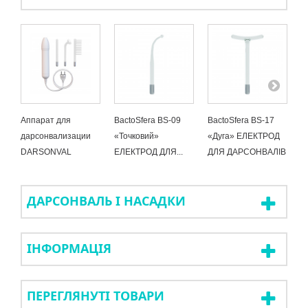
Аппарат для
BactoSfera BS-09
BactoSfera BS-17
B
дарсонвализации
«Точковий»
«Дуга» ЕЛЕКТРОД
«
DARSONVAL
ЕЛЕКТРОД ДЛЯ...
ДЛЯ ДАРСОНВАЛІВ
Д
ДАРСОНВАЛЬ І НАСАДКИ
ІНФОРМАЦІЯ
ПЕРЕГЛЯНУТІ ТОВАРИ