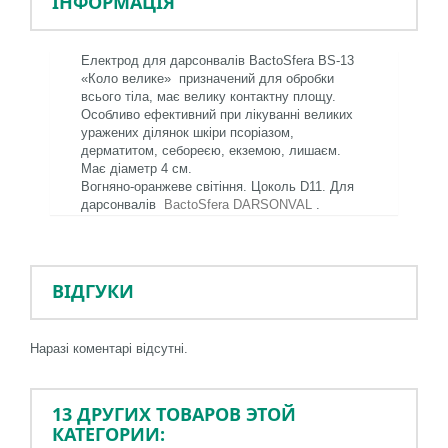
ІНФОРМАЦІЯ
Електрод для дарсонвалів BactoSfera BS-13
«Коло велике»
призначений для обробки
всього тіла, має велику контактну площу.
Особливо ефективний при лікуванні великих
уражених ділянок шкіри псоріазом,
дерматитом, себореєю, екземою, лишаєм.
Має діаметр 4 см.
Вогняно-оранжеве світіння. Цоколь D11. Для
дарсонвалів
BactoSfera DARSONVAL
.
ВІДГУКИ
Наразі коментарі відсутні.
13 ДРУГИХ ТОВАРОВ ЭТОЙ
КАТЕГОРИИ: