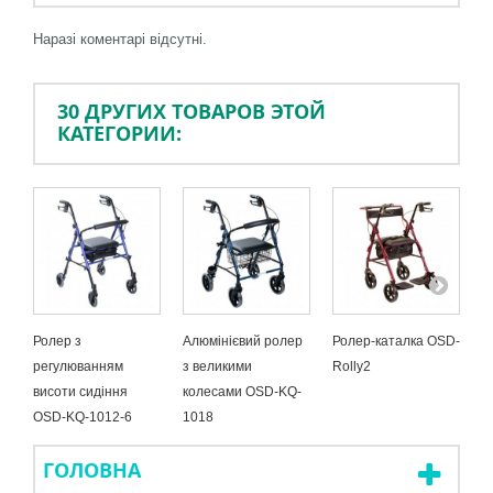
Наразі коментарі відсутні.
30 ДРУГИХ ТОВАРОВ ЭТОЙ
КАТЕГОРИИ:
Ролер з
Алюмінієвий ролер
Ролер-каталка OSD-
П
регулюванням
з великими
Rolly2
(
висоти сидіння
колесами OSD-KQ-
O
OSD-KQ-1012-6
1018
ГОЛОВНА