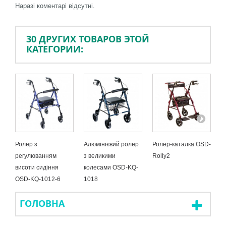
Наразі коментарі відсутні.
30 ДРУГИХ ТОВАРОВ ЭТОЙ
КАТЕГОРИИ:
Ролер з
Алюмінієвий ролер
Ролер-каталка OSD-
П
регулюванням
з великими
Rolly2
(
висоти сидіння
колесами OSD-KQ-
O
OSD-KQ-1012-6
1018
ГОЛОВНА