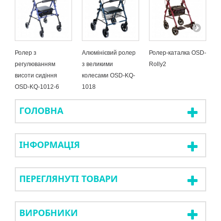
Ролер з
Алюмінієвий ролер
Ролер-каталка OSD-
П
регулюванням
з великими
Rolly2
(
висоти сидіння
колесами OSD-KQ-
O
OSD-KQ-1012-6
1018
ГОЛОВНА
ІНФОРМАЦІЯ
ПЕРЕГЛЯНУТІ ТОВАРИ
ВИРОБНИКИ