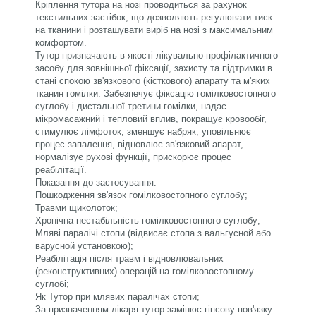
Кріплення тутора на нозі проводиться за рахунок
текстильних застібок, що дозволяють регулювати тиск
на тканини і розташувати виріб на нозі з максимальним
комфортом.
Тутор призначають в якості лікувально-профілактичного
засобу для зовнішньої фіксації, захисту та підтримки в
стані спокою зв'язкового (кісткового) апарату та м'яких
тканин гомілки. Забезпечує фіксацію гомілковостопного
суглобу і дистальної третини гомілки, надає
мікромасажний і тепловий вплив, покращує кровообіг,
стимулює лімфоток, зменшує набряк, уповільнює
процес запалення, відновлює зв'язковий апарат,
нормалізує рухові функції, прискорює процес
реабілітації.
Показання до застосування:
Пошкодження зв'язок гомілковостопного суглобу;
Травми щиколоток;
Хронічна нестабільність гомілковостопного суглобу;
Мляві паралічі стопи (відвисає стопа з вальгусной або
варусной установкою);
Реабілітація після травм і відновлювальних
(реконструктивних) операцій на гомілковостопному
суглобі;
Як Тутор при млявих паралічах стопи;
За призначенням лікаря тутор замінює гіпсову пов'язку.