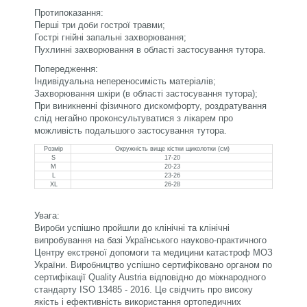
Протипоказання:
Перші три доби гострої травми;
Гострі гнійні запальні захворювання;
Пухлинні захворювання в області застосування тутора.
Попередження:
Індивідуальна непереносимість матеріалів;
Захворювання шкіри (в області застосування тутора);
При виникненні фізичного дискомфорту, роздратування
слід негайно проконсультуватися з лікарем про
можливість подальшого застосування тутора.
Розмір
Окружність вище кістки щиколотки (см)
S
17-20
M
20-23
L
23-26
XL
26-28
Увага:
Вироби успішно пройшли до клінічні та клінічні
випробування на базі Українського науково-практичного
Центру екстреної допомоги та медицини катастроф МОЗ
України. Виробництво успішно сертифіковано органом по
сертифікації Quality Austria відповідно до міжнародного
стандарту ISO 13485 - 2016. Це свідчить про високу
якість і ефективність використання ортопедичних