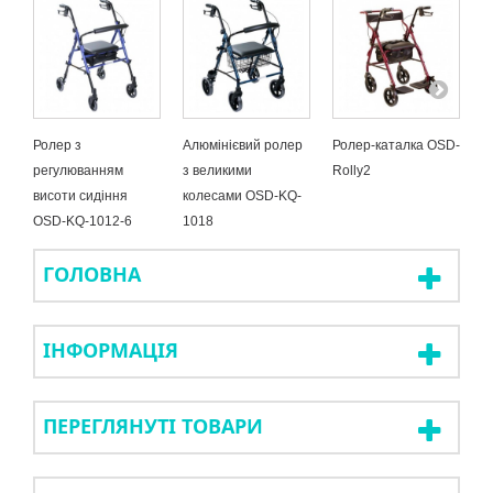
Ролер з
Алюмінієвий ролер
Ролер-каталка OSD-
П
регулюванням
з великими
Rolly2
(
висоти сидіння
колесами OSD-KQ-
O
OSD-KQ-1012-6
1018
ГОЛОВНА
ІНФОРМАЦІЯ
ПЕРЕГЛЯНУТІ ТОВАРИ