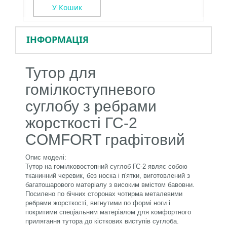
У Кошик
ІНФОРМАЦІЯ
Тутор для
гомілкоступневого
суглобу з ребрами
жорсткості ГС-2
COMFORT графітовий
Опис моделі:
Тутор на гомілковостопний суглоб ГС-2 являє собою
тканинний черевик, без носка і п'ятки, виготовлений з
багатошарового матеріалу з високим вмістом бавовни.
Посилено по бічних сторонах чотирма металевими
ребрами жорсткості, вигнутими по формі ноги і
покритими спеціальним матеріалом для комфортного
прилягання тутора до кісткових виступів суглоба.