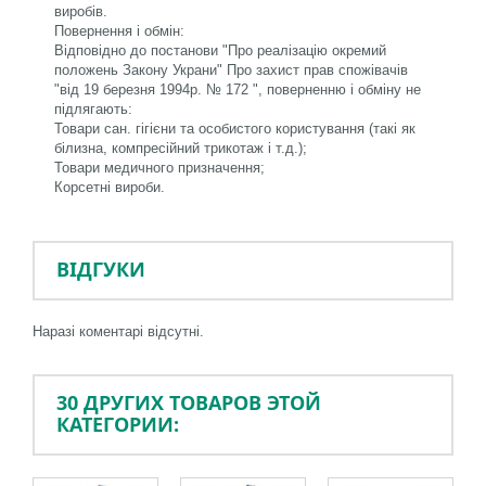
виробів.
Повернення і обмін:
Відповідно до постанови "Про реалiзацiю окремий
положень Закону Украни" Про захист прав спожівачiв
"вiд 19 березня 1994р. № 172 ", поверненню і обміну не
підлягають:
Товари сан. гігієни та особистого користування (такі як
білизна, компресійний трикотаж і т.д.);
Товари медичного призначення;
Корсетні вироби.
ВІДГУКИ
Наразі коментарі відсутні.
30 ДРУГИХ ТОВАРОВ ЭТОЙ
КАТЕГОРИИ: