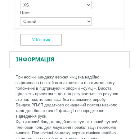
Цвет
У Кошик
ІНФОРМАЦІЯ
При носінні бандажу верхня кінцівка надійно
зафіксована і постійно знаходиться в оптимальному
положенні в підтримуючій опорній «сумці». Висота і
щільність прилягання до тіла регулюється за рахунок
стрічок текстильної застібки на ременях виробу.
Бандаж РП-6П додатково оснащений поясом навколо
талії для більш точної фіксації і попередження
відведення руки.
Хустинковий бандаж надійно фіксує ліктьовий суглоб і
плечовий пояс для лікування і реабілітації переломів і
вивихів. При носінні бандажу верхня кінцівка надійно
зафіксована і постійно знаходиться на опорі.