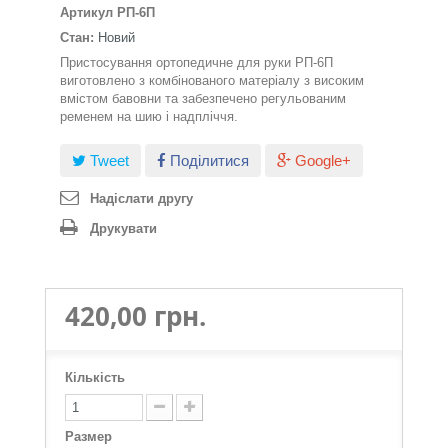
Артикул
РП-6П
Стан:
Новий
Пристосування ортопедичне для руки РП-6П
виготовлено з комбінованого матеріалу з високим
вмістом бавовни та забезпечено регульованим
ременем на шию і надпліччя.
Tweet
Поділитися
Google+
Надіслати другу
Друкувати
420,00 грн.
Кількість
Размер