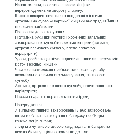
Навантаження, пов'язана з вагою кінцівки
перерозподілена на здорову сторону.
Широко використовується в поєднанні з іншими
ортезами на суглоби верхньої кінцівки або традиційними
гіпсовими пов'язками.
Показання до застосування:
Підтримка руки при гострих і хронічних запальних
захворюваннях суглобів верхньої кінцівки (артрити,
артрози плечового суглобу, плече-лопаткові
періартрити);
Удари, реабілітація після підвивихів, вивихів і переломів
кісток верхньої кінцівки;
Часткові пошкодження зв'язок плечового суглобу,
акроміально-ключичного зчленування, ліктьового
суглобу;
Артрити, артрози плечового суглобу, плече-лопаткові
періартрити;
Парези і паралічі верхньої кінцівки (руки).
Попередження:
У випадках гнійних захворювань і / або захворювань
шкіри в області застосування бандажу необхідна
консультація лікаря;
Людям з чутливою шкірою слід надягати бандаж на
нижню білизну, щільно прилягає до тіла;