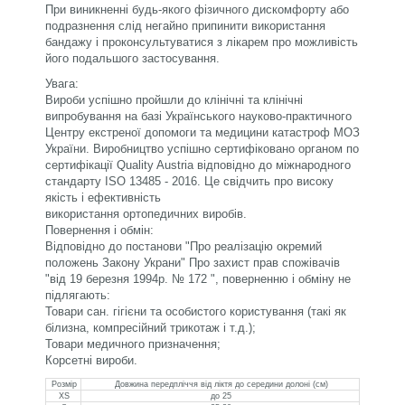
При виникненні будь-якого фізичного дискомфорту або
подразнення слід негайно припинити використання
бандажу і проконсультуватися з лікарем про можливість
його подальшого застосування.
Увага:
Вироби успішно пройшли до клінічні та клінічні
випробування на базі Українського науково-практичного
Центру екстреної допомоги та медицини катастроф МОЗ
України. Виробництво успішно сертифіковано органом по
сертифікації
Quality Austria
відповідно до міжнародного
стандарту
ISO 13485 - 2016
. Це свідчить про високу
якість і ефективність
використання
ортопедичних
виробів.
Повернення і обмін:
Відповідно до постанови "Про реалiзацiю окремий
положень Закону Украни" Про захист прав спожівачiв
"вiд 19 березня 1994р. № 172 ", поверненню і обміну не
підлягають:
Товари сан. гігієни та особистого користування (такі як
білизна, компресійний трикотаж і т.д.);
Товари медичного призначення;
Корсетні вироби.
Розмір
Довжина передпліччя від ліктя до середини долоні (см)
XS
до 25