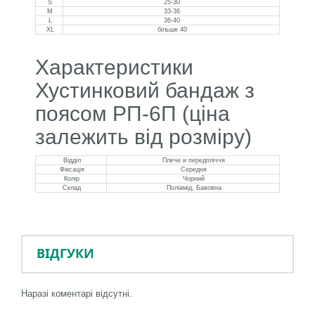
S
25-30
M
33-36
L
36-40
XL
більше 40
Характеристики
Хустинковий бандаж з
поясом РП-6П (ціна
залежить від розміру)
Відділ
Плече и передпліччя
Фіксація
Середня
Колір
Чорний
Склад
Поліамід, Бавовна
ВІДГУКИ
Наразі коментарі відсутні.