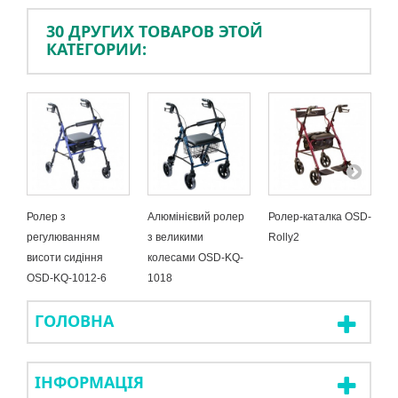
30 ДРУГИХ ТОВАРОВ ЭТОЙ
КАТЕГОРИИ:
Ролер з
Алюмінієвий ролер
Ролер-каталка OSD-
П
регулюванням
з великими
Rolly2
(
висоти сидіння
колесами OSD-KQ-
O
OSD-KQ-1012-6
1018
ГОЛОВНА
ІНФОРМАЦІЯ