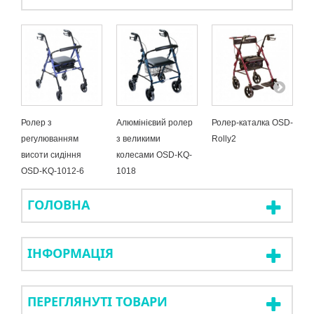
Ролер з
Алюмінієвий ролер
Ролер-каталка OSD-
П
регулюванням
з великими
Rolly2
(
висоти сидіння
колесами OSD-KQ-
O
OSD-KQ-1012-6
1018
ГОЛОВНА
ІНФОРМАЦІЯ
ПЕРЕГЛЯНУТІ ТОВАРИ