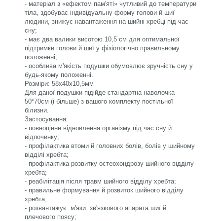
- матеріал з «ефектом пам'яті» чутливий до температури
тіла, здобуває індивідуальну форму голови й шиї
людини, знижує навантаження на шийні хребці під час
сну;
- має два валики висотою 10,5 см для оптимальної
підтримки голови й шиї у фізіологічно правильному
положенні;
- особлива м'якість подушки обумовлює зручність сну у
будь-якому положенні.
Розміри:
58х40х10,5мм
Для даної подушки підійде стандартна наволочка
50*70см (і більше) з вашого комплекту постільної
білизни.
Застосування:
- повноцінне відновлення організму під час сну й
відпочинку;
- профілактика втоми й головних болів, болів у шийному
відділі хребта;
- профілактика розвитку остеохондрозу шийного відділу
хребта;
- реабілітація після травм шийного відділу хребта;
- правильне формування й розвиток шийного відділу
хребта;
- розвантажує м'язи зв'язкового апарата шиї й
плечового поясу;