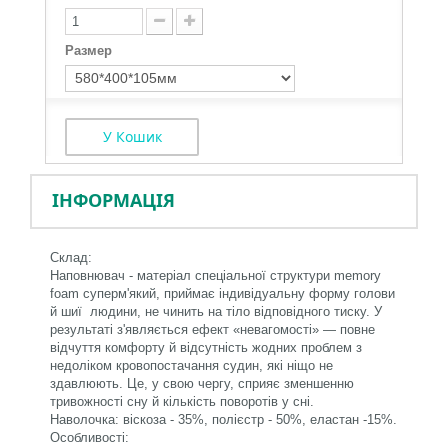
Размер
У Кошик
ІНФОРМАЦІЯ
Склад:
Наповнювач - матеріал спеціальної структури memory
foam суперм'який, п
риймає індивідуальну форму голови
й шиї людини, не чинить на тіло відповідного тиску. У
результаті з'являється ефект «невагомості» — повне
відчуття комфорту й відсутність жодних проблем з
недоліком кровопостачання судин, які ніщо не
здавлюють. Це, у свою чергу, сприяє зменшенню
тривожності сну й кількість поворотів у сні.
Наволочка: віскоза - 35%, полієстр - 50%, еластан -15%.
Особливості: