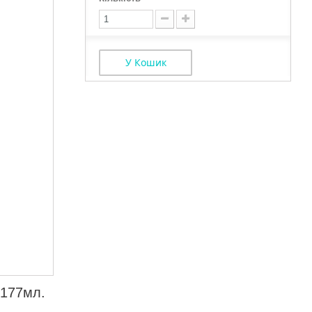
У Кошик
 177мл.