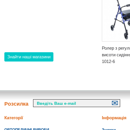
Ролер з регу
висоти сидін
Знайти наші магазини
1012-6
Розсилка
Категорії
Інформація
ОРТОПЕДИЧНІ ВИРОБИ
Знижки