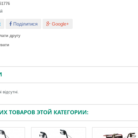
51776
ий
t
Поділитися
Google+
лати другу
увати
И
і відсутні.
ГИХ ТОВАРОВ ЭТОЙ КАТЕГОРИИ: