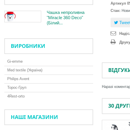
Артикул
0
Стан:
Нов
Чашка непроливна
"Miracle 360 Deco"
Twee
(Білий...
Надіс
Друк
ВИРОБНИКИ
Gi-emme
ВІДГУК
Med textile (Україна)
Philips Avent
Наразі коментар
Торос-Груп
4Rest-orto
30 ДРУ
НАШІ МАГАЗИНИ