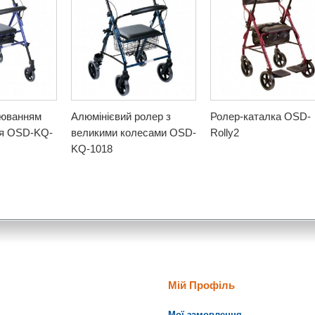
люванням
Алюмінієвий ролер з
Ролер-каталка OSD-
ня OSD-KQ-
великими колесами OSD-
Rolly2
KQ-1018
Мій Профіль
Мої замовлення