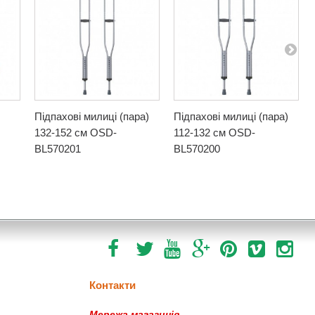
Підпахові милиці (пара)
Підпахові милиці (пара)
132-152 см OSD-
112-132 см OSD-
BL570201
BL570200
Контакти
Мережа магазинів