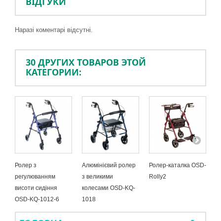
ВІДГУКИ
Наразі коментарі відсутні.
30 ДРУГИХ ТОВАРОВ ЭТОЙ
КАТЕГОРИИ:
Ролер з
Алюмінієвий ролер
Ролер-каталка OSD-
П
регулюванням
з великими
Rolly2
(
висоти сидіння
колесами OSD-KQ-
O
OSD-KQ-1012-6
1018