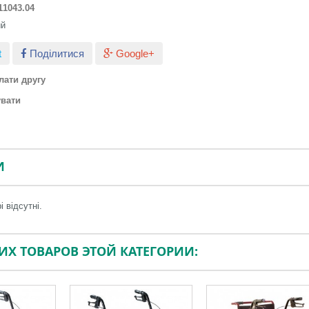
11043.04
ий
t
Поділитися
Google+
лати другу
увати
И
і відсутні.
ГИХ ТОВАРОВ ЭТОЙ КАТЕГОРИИ: