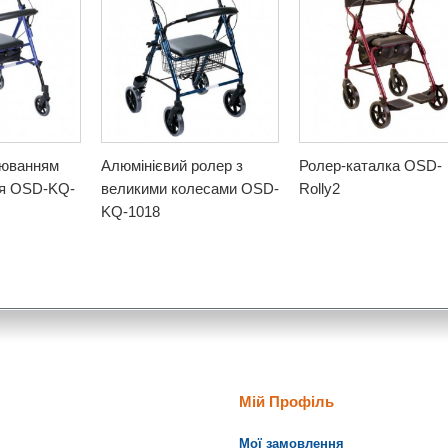
люванням
Алюмінієвий ролер з
Ролер-каталка OSD-
ня OSD-KQ-
великими колесами OSD-
Rolly2
KQ-1018
Мій Профіль
Мої замовлення