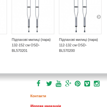
Підпахові милиці (пара)
Підпахові милиці (пара)
132-152 см OSD-
112-132 см OSD-
BL570201
BL570200
Контакти
Мережа магазинів