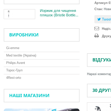
Артикул
0
Стан:
Нов
Йоржик для чищення
пляшок (Bristle Bottle...
Twee
Надіс
ВИРОБНИКИ
Друк
Gi-emme
Med textile (Україна)
ВІДГУК
Philips Avent
Торос-Груп
Наразі коментар
4Rest-orto
30 ДРУ
НАШІ МАГАЗИНИ