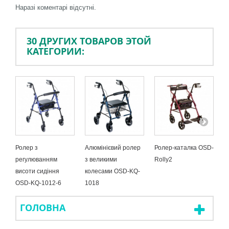
Наразі коментарі відсутні.
30 ДРУГИХ ТОВАРОВ ЭТОЙ
КАТЕГОРИИ:
Ролер з
Алюмінієвий ролер
Ролер-каталка OSD-
П
регулюванням
з великими
Rolly2
(
висоти сидіння
колесами OSD-KQ-
O
OSD-KQ-1012-6
1018
ГОЛОВНА