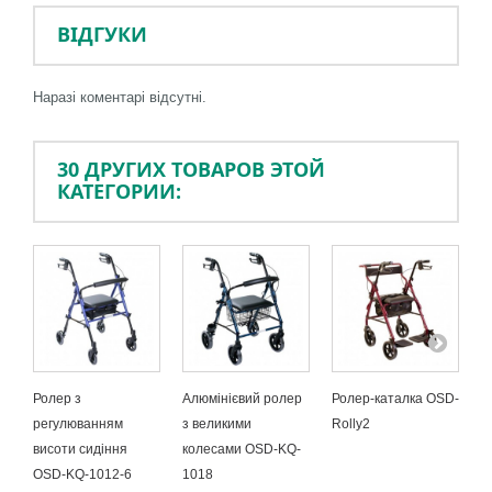
ВІДГУКИ
Наразі коментарі відсутні.
30 ДРУГИХ ТОВАРОВ ЭТОЙ
КАТЕГОРИИ:
Ролер з
Алюмінієвий ролер
Ролер-каталка OSD-
П
регулюванням
з великими
Rolly2
(
висоти сидіння
колесами OSD-KQ-
O
OSD-KQ-1012-6
1018