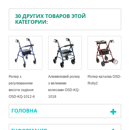
30 ДРУГИХ ТОВАРОВ ЭТОЙ
КАТЕГОРИИ:
Ролер з
Алюмінієвий ролер
Ролер-каталка OSD-
П
регулюванням
з великими
Rolly2
(
висоти сидіння
колесами OSD-KQ-
O
OSD-KQ-1012-6
1018
ГОЛОВНА