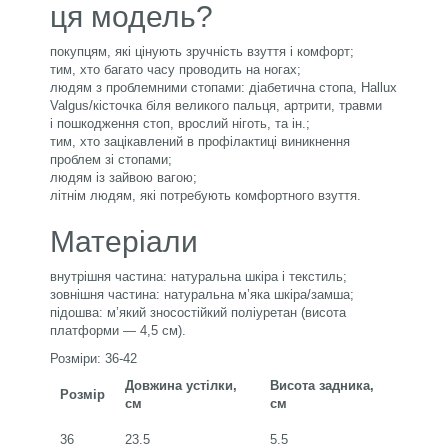
ця модель?
покупцям, які цінують зручність взуття і комфорт;
тим, хто багато часу проводить на ногах;
людям з проблемними стопами: діабетична стопа, Hаllux
Valgus/кісточка біля великого пальця, артрити, травми
і пошкодження стоп, врослий ніготь, та ін.;
тим, хто зацікавлений в профілактиці виникнення
проблем зі стопами;
людям із зайвою вагою;
літнім людям, які потребують комфортного взуття.
Матеріали
внутрішня частина: натуральна шкіра і текстиль;
зовнішня частина: натуральна м’яка шкіра/замша;
підошва: м’який зносостійкий поліуретан (висота
платформи — 4,5 см).
Розміри: 36-42
Довжина устілки,
Висота задника,
Розмір
см
см
36
23.5
5.5