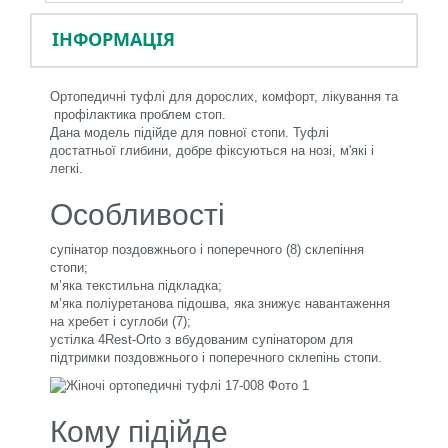
ІНФОРМАЦІЯ
Ортопедичні туфлі для дорослих, комфорт, лікування та
профілактика проблем стоп.
Дана модель підійде для повної стопи. Туфлі
достатньої глибини, добре фіксуються на нозі, м'які і
легкі.
Особливості
супінатор поздовжнього і поперечного (8) склепіння
стопи;
м’яка текстильна підкладка;
м’яка поліуретанова підошва, яка знижує навантаження
на хребет і суглоби (7);
устілка 4Rest-Orto з вбудованим супінатором для
підтримки поздовжнього і поперечного склепінь стопи.
Кому підійде