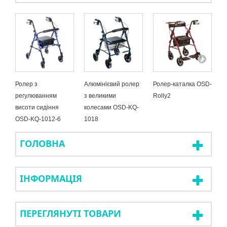
Ролер з
Алюмінієвий ролер
Ролер-каталка OSD-
П
регулюванням
з великими
Rolly2
(
висоти сидіння
колесами OSD-KQ-
O
OSD-KQ-1012-6
1018
ГОЛОВНА
ІНФОРМАЦІЯ
ПЕРЕГЛЯНУТІ ТОВАРИ