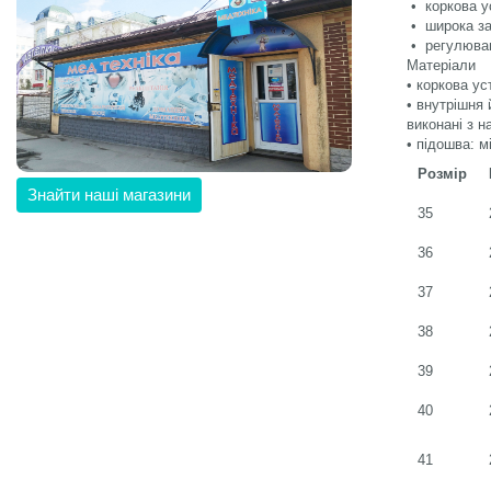
• коркова у
• широка за
• регулюва
Матеріали
• коркова ус
• внутрішня 
виконані з 
• підошва: м
Розмір
Знайти наші магазини
35
36
37
38
39
40
41