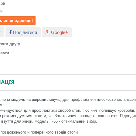
-56
ий
Остання одиниця!
t
Поділитися
Google+
лати другу
увати
АЦІЯ
іноча модель на широкій липучці для профілактики плоскостопості, вари
я
мендується для профілактики хвороб стоп. Носіння поліпшує кровообіг,
во рекомендується людям, які багато часу проводять «на ногах». Підходи
взуття для жінки, модель Т-56 - оптимальний вибір.
 поздовжнього й поперечного зводів стопи