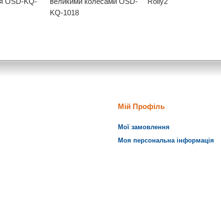
ня OSD-KQ-
великими колесами OSD-
Rolly2
KQ-1018
Мій Профіль
Мої замовлення
Моя персональна інформація