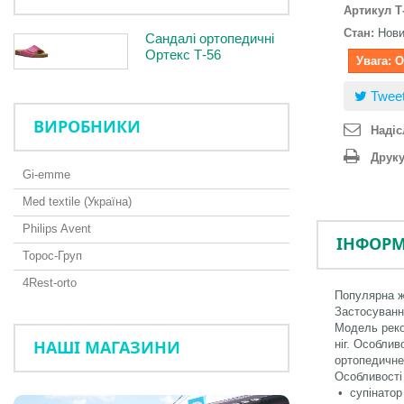
Артикул
Т
Стан:
Нов
Сандалі ортопедичні
Ортекс Т-56
Увага: 
Twee
ВИРОБНИКИ
Надіс
Друк
Gi-emme
Med textile (Україна)
Philips Avent
ІНФОРМ
Торос-Груп
4Rest-orto
Популярна ж
Застосуванн
Модель реко
НАШІ МАГАЗИНИ
ніг. Особли
ортопедичне 
Особливості
• супінатор