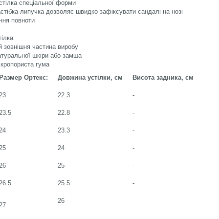
стілка спеціальної форми
стібка-липучка дозволяє швидко
зафіксувати сандалі на нозі
ння повноти
тілка
й зовнішня частина виробу
натуральної шкіри або замша
ікропориста гума
Размер Ортекс:
Довжина устілки, см
Висота задника, см
23
22.3
-
23.5
22.8
-
24
23.3
-
25
24
-
26
25
-
26.5
25.5
-
26
27