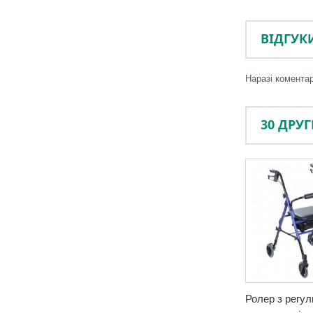
ВІДГУК
Наразі коментар
30 ДРУ
Ролер з регу