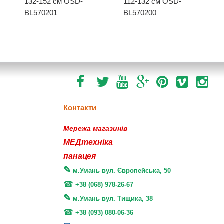
132-152 см OSD-
112-132 см OSD-
BL570201
BL570200
Контакти
Мережа магазинів
МЕДтехніка
панацея
м.Умань вул. Європейська, 50
+38 (068) 978-26-67
м.Умань вул. Тищика, 38
+38 (093) 080-06-36