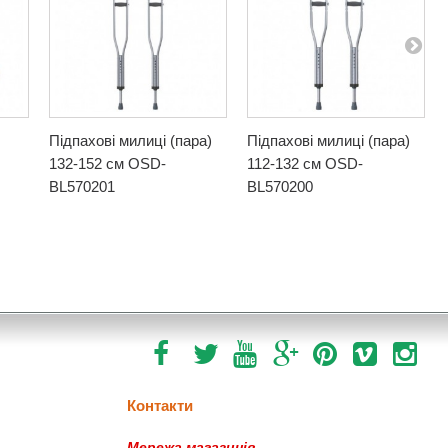
Підпахові милиці (пара)
Підпахові милиці (пара)
132-152 см OSD-
112-132 см OSD-
BL570201
BL570200
Контакти
Мережа магазинів