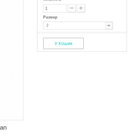
Размер
2
У Кошик
san