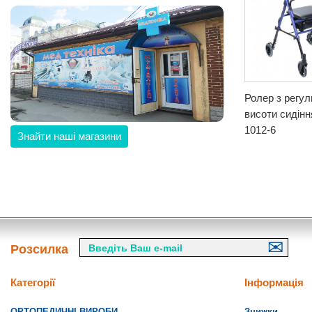
Ролер з регу
висоти сидін
1012-6
Знайти наші магазини
Розсилка
Категорії
Інформація
ОРТОПЕДИЧНІ ВИРОБИ
Знижки