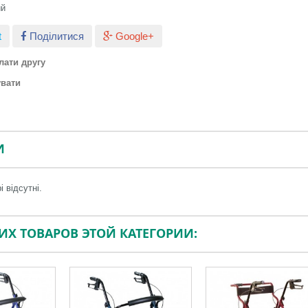
ий
t
Поділитися
Google+
лати другу
увати
И
і відсутні.
ГИХ ТОВАРОВ ЭТОЙ КАТЕГОРИИ: