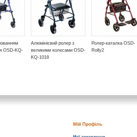
люванням
Алюмінієвий ролер з
Ролер-каталка OSD-
ня OSD-KQ-
великими колесами OSD-
Rolly2
KQ-1018
Мій Профіль
Мої замовлення