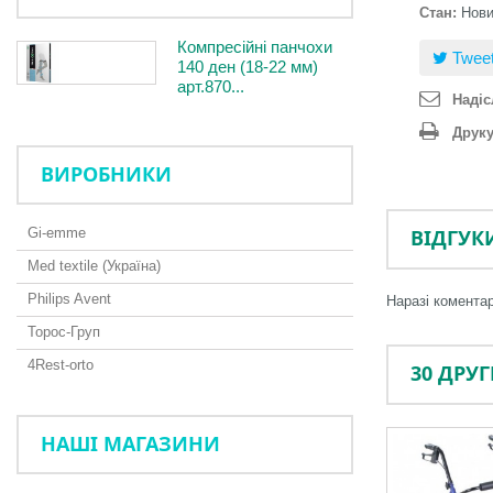
Стан:
Нов
Компресійні панчохи
Twee
140 ден (18-22 мм)
арт.870...
Надіс
Друк
ВИРОБНИКИ
Gi-emme
ВІДГУК
Med textile (Україна)
Philips Avent
Наразі коментар
Торос-Груп
4Rest-orto
30 ДРУ
НАШІ МАГАЗИНИ