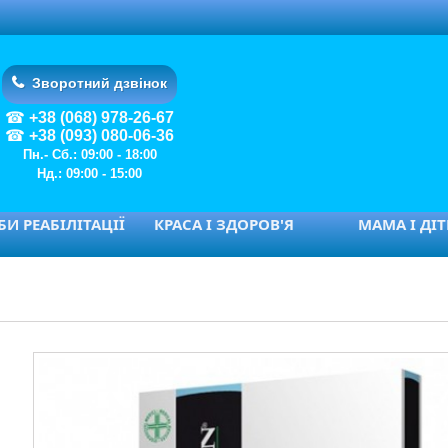
Зворотний дзвінок
+38 (068) 978-26-67
+38 (093) 080-06-36
Пн.- Сб.: 09:00 - 18:00
Нд.: 09:00 - 15:00
И РЕАБІЛІТАЦІЇ
КРАСА І ЗДОРОВ'Я
МАМА І ДІ