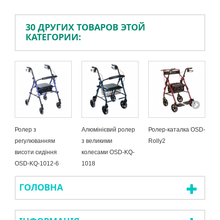
30 ДРУГИХ ТОВАРОВ ЭТОЙ
КАТЕГОРИИ:
Ролер з
Алюмінієвий ролер
Ролер-каталка OSD-
П
регулюванням
з великими
Rolly2
(
висоти сидіння
колесами OSD-KQ-
O
OSD-KQ-1012-6
1018
ГОЛОВНА