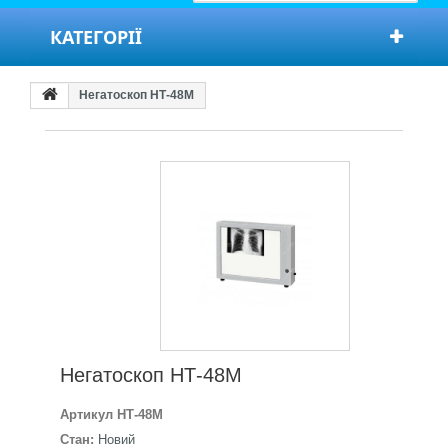
КАТЕГОРІЇ
Негатоскоп НТ-48М
Негатоскоп НТ-48М
Артикул
НТ-48М
Стан:
Новий