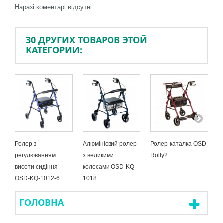
Наразі коментарі відсутні.
30 ДРУГИХ ТОВАРОВ ЭТОЙ
КАТЕГОРИИ:
Ролер з
Алюмінієвий ролер
Ролер-каталка OSD-
П
регулюванням
з великими
Rolly2
(
висоти сидіння
колесами OSD-KQ-
O
OSD-KQ-1012-6
1018
ГОЛОВНА