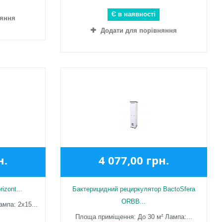
Є в наявності
няння
Додати для порівняння
н.
4 077,00 грн.
izont...
Бактерицидний рециркулятор BactoSfera
ORBB...
мпа: 2х15...
Площа приміщення: До 30 м² Лампа:...