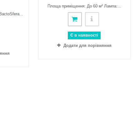
Площа приміщення: До 60 м² Лампа:...
actoSfera...
Є в наявності
Додати для порівняння
няння