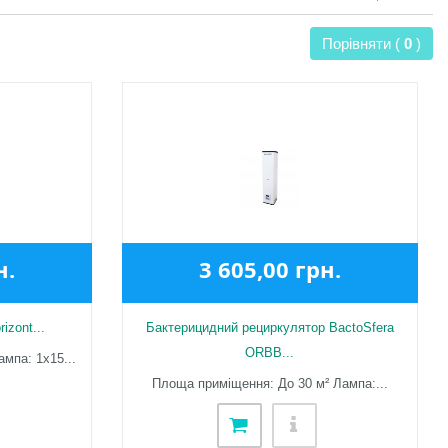
Порівняти (
0
)
н.
3 605,00 грн.
izont...
Бактерицидний рециркулятор BactoSfera
ORBB...
мпа: 1х15...
Площа приміщення: До 30 м² Лампа:...