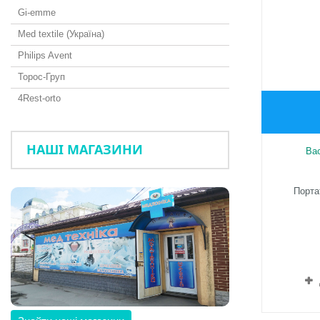
Gi-emme
Med textile (Україна)
Philips Avent
Торос-Груп
4Rest-orto
НАШІ МАГАЗИНИ
Ba
Порта