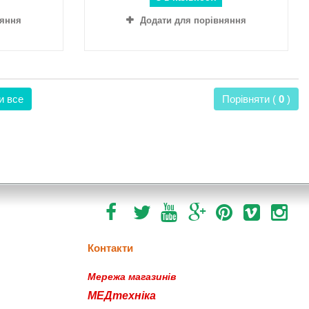
няння
Додати для порівняння
и все
Порівняти (
0
)
Контакти
Мережа магазинів
МЕДтехніка