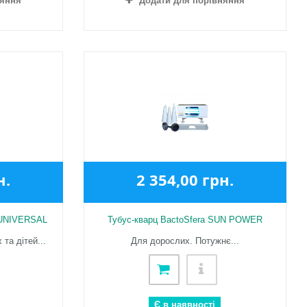
няння
Додати для порівняння
н.
2 354,00 грн.
 UNIVERSAL
Тубус-кварц BactoSfera SUN POWER
та дітей...
Для дорослих. Потужнє...
Є в наявності