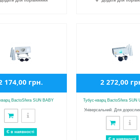
Додати для порівняння
Додати для порів
2 174,00 грн.
2 272,00 гр
-кварц BactoSfera SUN BABY
Тубус-кварц BactoSfera SUN
Універсальний. Для дорослих 
Є в наявності
Є в наявності