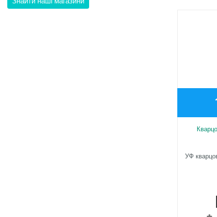
Знайти наші магазини
Кварцо
УФ кварцо