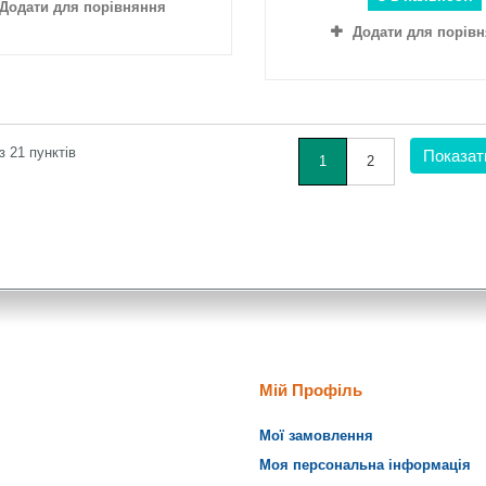
Додати для порівняння
Додати для порів
із 21 пунктів
Показат
1
2
Мій Профіль
Мої замовлення
Моя персональна інформація