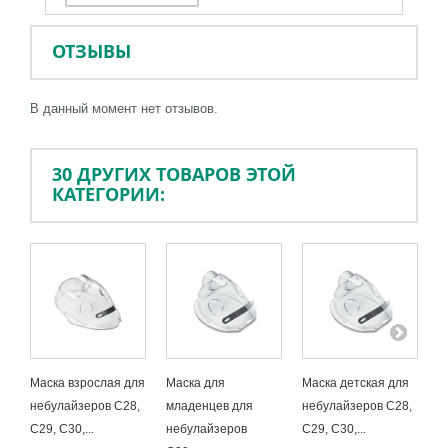
ОТЗЫВЫ
В данный момент нет отзывов.
30 ДРУГИХ ТОВАРОВ ЭТОЙ
КАТЕГОРИИ:
Маска взрослая для
Маска для
Маска детская для
Н
небулайзеров С28,
младенцев для
небулайзеров С28,
и
С29, С30,...
небулайзеров
С29, С30,...
н