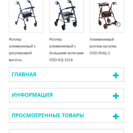
Роллер
Роллер
Алюминиевый
П
алюминиевый с
алюминиевый с
роллер-каталка
к
регулировкой
большими колесами
OSD-Rolly-2
1
высоты...
OSD-KQ-1018
B
ГЛАВНАЯ
ИНФОРМАЦИЯ
ПРОСМОТРЕННЫЕ ТОВАРЫ