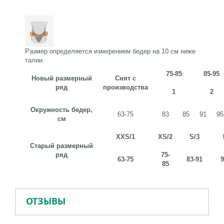
Размер определяется измерением бедер на 10 см ниже
талии.
75-85
85-95
Новый размерный
Снят с
ряд
производства
1
2
Окружность бедер,
63-75
83
85
91
95
см
XXS
/1
XS
/2
S
/3
Старый
размерный
ряд
75-
63-75
83-91
9
85
ОТЗЫВЫ