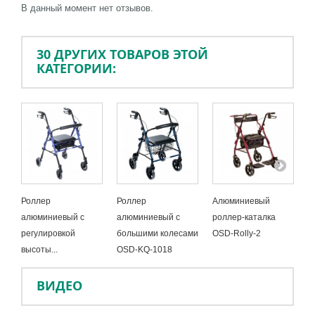
В данный момент нет отзывов.
30 ДРУГИХ ТОВАРОВ ЭТОЙ
КАТЕГОРИИ:
Роллер
Роллер
Алюминиевый
П
алюминиевый с
алюминиевый с
роллер-каталка
к
регулировкой
большими колесами
OSD-Rolly-2
1
высоты...
OSD-KQ-1018
B
ВИДЕО