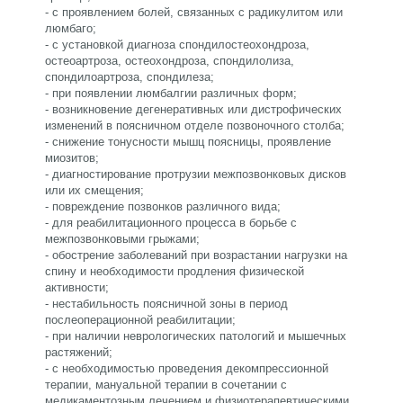
- с проявлением болей, связанных с радикулитом или
люмбаго;
- с установкой диагноза спондилостеохондроза,
остеоартроза, остеохондроза, спондилолиза,
спондилоартроза, спондилеза;
- при появлении люмбалгии различных форм;
- возникновение дегенеративных или дистрофических
изменений в поясничном отделе позвоночного столба;
- снижение тонусности мышц поясницы, проявление
миозитов;
- диагностирование протрузии межпозвонковых дисков
или их смещения;
- повреждение позвонков различного вида;
- для реабилитационного процесса в борьбе с
межпозвонковыми грыжами;
- обострение заболеваний при возрастании нагрузки на
спину и необходимости продления физической
активности;
- нестабильность поясничной зоны в период
послеоперационной реабилитации;
- при наличии неврологических патологий и мышечных
растяжений;
- с необходимостью проведения декомпрессионной
терапии, мануальной терапии в сочетании с
медикаментозным лечением и физиотерапевтическими