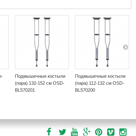
р-
Подмышечные костыли
Подмышечные костыли
(пара) 132-152 см OSD-
(пара) 112-132 см OSD-
BL570201
BL570200