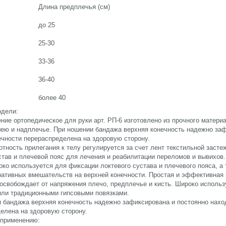
Длина предплечья (см)
до 25
25-30
33-36
36-40
более 40
одели:
ние ортопедическое для руки арт. РП-6 изготовлено из прочного матер
ею и надплечье. При ношении бандажа верхняя конечность надежно зафи
ечности перераспределена на здоровую сторону.
отность прилегания к телу регулируется за счет лент текстильной зас
став и плечевой пояс для лечения и реабилитации переломов и вывихов
ко используется для фиксации локтевого сустава и плечевого пояса, а
ративных вмешательств на верхней конечности. Простая и эффективная 
 освобождает от напряжения плечо, предплечье и кисть. Широко использ
или традиционными гипсовыми повязками.
 бандажа верхняя конечность надежно зафиксирована и постоянно находи
елена на здоровую сторону.
 применению: