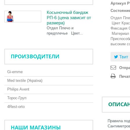
Артикул
Р
Состояние
Косыночный бандаж
РП-6 (цена зависит от
Отдел
Пле
размера)
Цвет
Крас
Отдел Плечо и
Фиксация
предплечье Цвет...
Материал
Приспособл
высоким с
ПРОИЗВОДИТЕЛИ
Твит
Отпра
Gi-emme
Печа
Med textile (Україна)
Philips Avent
Торос-Груп
ОПИСА
4Rest-orto
Правила под
НАШИ МАГАЗИНЫ
Сантиметров