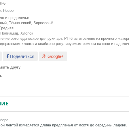
П-6
:
Новое
чо и предплечье
ный, Тёмно-синий, Бирюзовый
Средняя
Полиамид, Хлопок
ение ортопедическое для руки арт. РП-6 изготовлено из прочного матер
одержанием хлопка и снабжено регулируемым ремнем на шею и надпле
Поделиться
Google+
вить другу
ть
НИЕ
бора:
ой лентой измеряется длина предплечья от локтя до середины ладони.