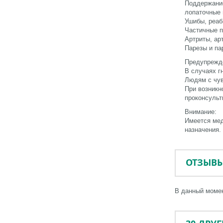
Поддержание
лопаточные 
Ушибы, реаб
Частичные п
Артриты, ар
Парезы и па
Предупрежд
В случаях г
Людям с чув
При возникн
проконсульт
Внимание:
Имеется мед
назначения.
ОТЗЫВ
В данный момен