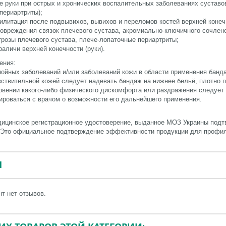
 руки при острых и хронических воспалительных заболеваниях суставов 
периартриты);
илитация после подвывихов, вывихов и переломов костей верхней конеч
овреждения связок плечевого сустава, акромиально-ключичного сочлене
трозы плечевого сустава, плече-лопаточные периартриты;
раличи верхней конечности (руки).
ения:
нойных заболеваний и/или заболеваний кожи в области применения банд
ствительной кожей следует надевать бандаж на нижнее бельё, плотно 
овении какого-либо физического дискомфорта или раздражения следует
ироваться с врачом о возможности его дальнейшего применения.
ицинское регистрационное удостоверение, выданное МОЗ Украины подт
 Это официальное подтверждение эффективности продукции для профи
Ы
т нет отзывов.