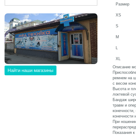
Размер
XS
S
M
L
XL
Описание м
Найти наши магазины
Приспособле
ремнем на ш
с весом кон
Высота и пл
локтевой су
Бандаж широ
травм и опе
конечности,
конечности 
При ношении
перераспред
Показания к