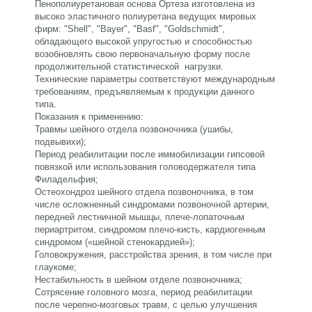
Пенополиуретановая основа Ортеза изготовлена из
высоко эластичного полиуретана ведущих мировых
фирм: "Shell", "Bayer", "Basf", "Goldschmidt",
обладающего высокой упругостью и способностью
возобновлять свою первоначальную форму после
продолжительной статистической нагрузки.
Технические параметры соответствуют международным
требованиям, предъявляемым к продукции данного
типа.
Показания к применению:
Травмы шейного отдела позвоночника (ушибы,
подвывихи);
Период реабилитации после иммобилизации гипсовой
повязкой или использования головодержателя типа
Филадельфия;
Остеохондроз шейного отдела позвоночника, в том
числе осложненный синдромами позвоночной артерии,
передней лестничной мышцы, плече-лопаточным
периартритом, синдромом плечо-кисть, кардиогенным
синдромом («шейной стенокардией»);
Головокружения, расстройства зрения, в том числе при
глаукоме;
Нестабильность в шейном отделе позвоночника;
Сотрясение головного мозга, период реабилитации
после черепно-мозговых травм, с целью улучшения