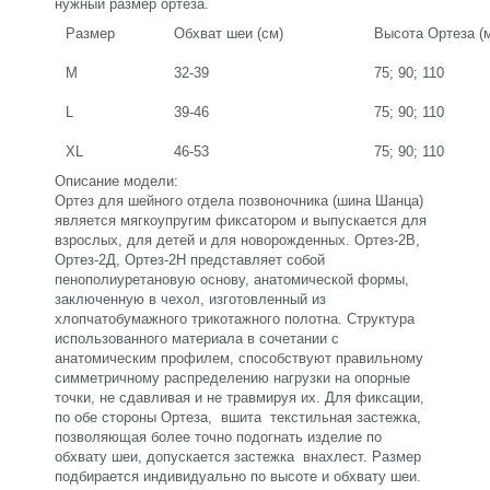
нужный размер ортеза.
Размер
Обхват шеи (см)
Высота Ортеза (
M
32-39
75; 90; 110
L
39-46
75; 90; 110
XL
46-53
75; 90; 110
Описание модели:
Ортез для шейного отдела позвоночника (шина Шанца)
является мягкоупругим фиксатором и выпускается для
взрослых, для детей и для новорожденных. Ортез-2В,
Ортез-2Д, Ортез-2Н представляет собой
пенополиуретановую основу, анатомической формы,
заключенную в чехол, изготовленный из
хлопчатобумажного трикотажного полотна. Структура
использованного материала в сочетании с
анатомическим профилем, способствуют правильному
симметричному распределению нагрузки на опорные
точки, не сдавливая и не травмируя их. Для фиксации,
по обе стороны Ортеза, вшита текстильная застежка,
позволяющая более точно подогнать изделие по
обхвату шеи, допускается застежка внахлест. Размер
подбирается индивидуально по высоте и обхвату шеи.