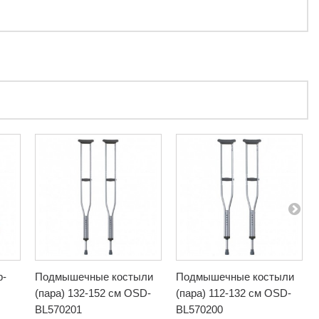
р-
Подмышечные костыли
Подмышечные костыли
(пара) 132-152 см OSD-
(пара) 112-132 см OSD-
BL570201
BL570200