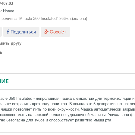
7407.03
:
Новое
роливна "Miracle 360 Insulated" 266мл.(зелена)
Поделиться
Google+
вить другу
ть
НИЕ
racle 360 Insulated - непроливная чашка с емкостью для термоизоляции
ольше сохранять прохладу напитков. В комплекте 5 декоративных наклее
 чашки позволяет пить по всей окружности. Чашка автоматически закры
азрешено мыть на верхней полке посудомоечной машины. Уникальная фор
но безопасна для зубов и способствует развитию мышц рта