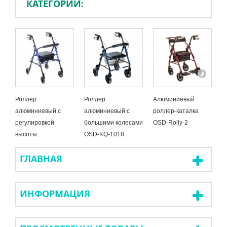
КАТЕГОРИИ:
Роллер
Роллер
Алюминиевый
П
алюминиевый с
алюминиевый с
роллер-каталка
к
регулировкой
большими колесами
OSD-Rolly-2
1
высоты...
OSD-KQ-1018
B
ГЛАВНАЯ
ИНФОРМАЦИЯ